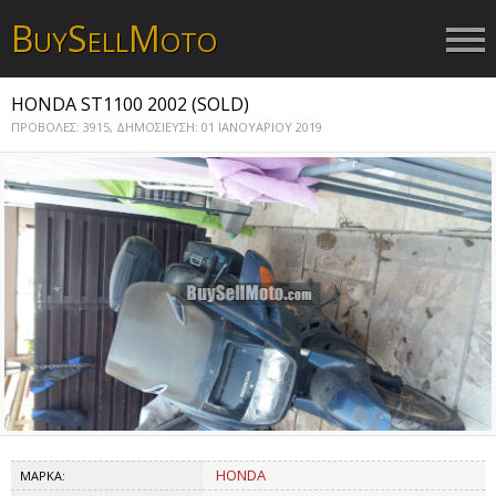
B
S
M
UY
ELL
OTO
HONDA ST1100 2002 (SOLD)
ΠΡΟΒΟΛΕΣ: 3915,
ΔΗΜΟΣΙΕΥΣΗ: 01 ΙΑΝΟΥΑΡΙΟΥ 2019
HONDA
ΜΑΡΚΑ: