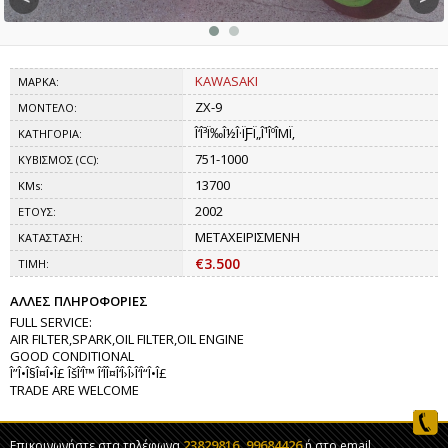
KAWASAKI
ΜΑΡΚΑ:
ZX-9
ΜΟΝΤΕΛΟ:
Î‘Î³Ï‰Î½Î·ÏƑÏ„Î¹ÎºÎΜÏ‚
ΚΑΤΗΓΟΡΙΑ:
751-1000
ΚΥΒΙΣΜΟΣ (CC):
13700
KMs:
2002
ΕΤΟΥΣ:
ΜΕΤΑΧΕΙΡΙΣΜΕΝΗ
ΚΑΤΑΣΤΑΣΗ:
€3.500
ΤΙΜΗ:
ΑΛΛΕΣ ΠΛΗΡΟΦΟΡΙΕΣ
FULL SERVICE:
AIR FILTER,SPARK,OIL FILTER,OIL ENGINE
GOOD CONDITIONAL
Î”Î•Î§Î¤Î•Î£ ÎšÎ‘Î™ Î‘ÎÎ¤Î‘Î›Î›Î‘Î“Î•Î£
TRADE ARE WELCOME
23829816, 99684426
Επικοινωνήστε στα τηλέφωνα
ή στο email