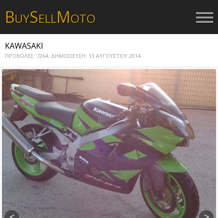
B
S
M
UY
ELL
OTO
KAWASAKI
ΠΡΟΒΟΛΕΣ: 7264,
ΔΗΜΟΣΙΕΥΣΗ: 13 ΑΥΓΟΥΣΤΟΥ 2014
<
>