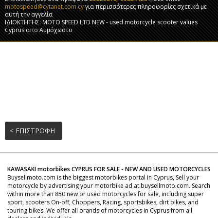
motospeed@cytanet.com.cy
για περισσότερες πληροφορίες σχετικά με
αυτή την αγγελία
ΙΔΙΟΚΤΗΤΗΣ: MOTO SPEED LTD NEW - used motorcycle scooter values
Cyprus απο Αμμόχωστο
< ΕΠΙΣΤΡΟΦΗ
KAWASAKI motorbikes CYPRUS FOR SALE - NEW AND USED MOTORCYCLES
Buysellmoto.com is the biggest motorbikes portal in Cyprus, Sell your
motorcycle by advertising your motorbike ad at buysellmoto.com. Search
within more than 850 new or used motorcycles for sale, including super
sport, scooters On-off, Choppers, Racing, sportsbikes, dirt bikes, and
touring bikes. We offer all brands of motorcycles in Cyprus from all