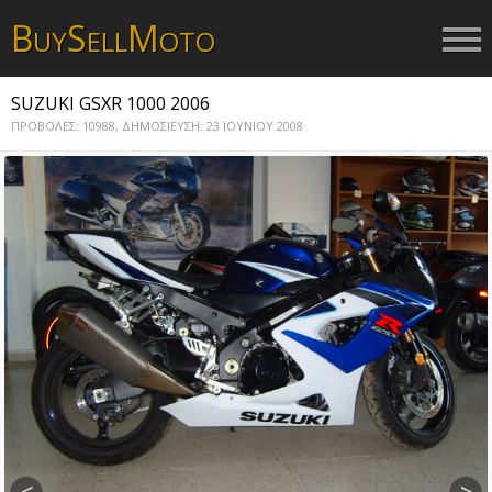
B
S
M
UY
ELL
OTO
SUZUKI GSXR 1000 2006
ΠΡΟΒΟΛΕΣ: 10988,
ΔΗΜΟΣΙΕΥΣΗ: 23 ΙΟΥΝΙΟΥ 2008
<
>