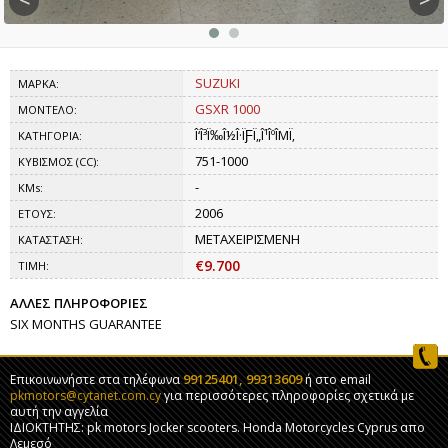
SUZUKI
ΜΑΡΚΑ:
GSXR 1000
ΜΟΝΤΕΛΟ:
Î‘Î³Ï‰Î½Î·ÏƑÏ„Î¹ÎºÎΜÏ‚
ΚΑΤΗΓΟΡΙΑ:
751-1000
ΚΥΒΙΣΜΟΣ (CC):
-
KMs:
2006
ΕΤΟΥΣ:
ΜΕΤΑΧΕΙΡΙΣΜΕΝΗ
ΚΑΤΑΣΤΑΣΗ:
€9.700
ΤΙΜΗ:
ΑΛΛΕΣ ΠΛΗΡΟΦΟΡΙΕΣ
SIX MONTHS GUARANTEE
99125401, 99313609
Επικοινωνήστε στα τηλέφωνα
ή στο email
pkmotors@cytanet.com.cy
για περισσότερες πληροφορίες σχετικά με
αυτή την αγγελία
ΙΔΙΟΚΤΗΤΗΣ: pk motors Jocker scooters. Honda Motorcycles Cyprus απο
Λεμεσό